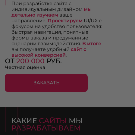
При разработке сайта с
индивидуальным дизайном
мы
детально изучаем
ваше
направление.
Проектируем
UI/UX с
фокусом на удобство пользователя:
быстрая навигация, понятные
формы заказа и продуманные
сценарии взаимодействия.
В итоге
вы получаете удобный
сайт с
высокой конверсией
.
ОТ
200 000
РУБ.
Честная оценка
ЗАКАЗАТЬ
КАКИЕ
САЙТЫ
МЫ
РАЗРАБАТЫВАЕМ